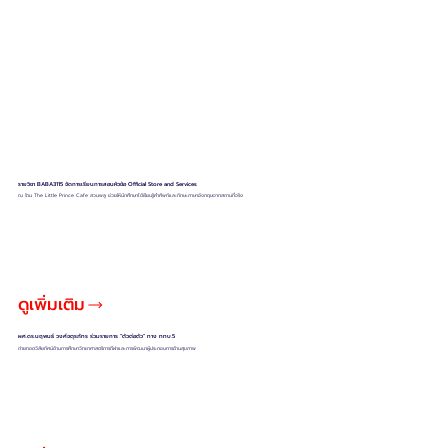
รายวิชา BABA3115 จัดการเรียนการสอนหัวข้อ Official Store and Services
ณ ร้าน The Little Prince Cafe สวนพลู ช่วยให้นักศึกษาได้เรียนรู้คำศัพท์และทักษะภาษาอังกฤษจากสถานที่จริง
ดูเพิ่มเติม
ผศ.ดร.นฤพนธ์ วงศ์จตุรภัทร ร่วมรายการ “ตัวต่อตัว” ทาง ททบ.5
ถ่ายทอดวิสัยทัศน์ด้านการศึกษาวิทยาศาสตร์การกีฬาและการพัฒนาผู้ประกอบการด้านสุขภาพ