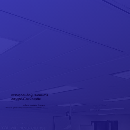
เพราะทุกคนคือผู้ประกอบการ
สอนธุรกิจโดยนักธุรกิจ
เภสัชกร ดร.แสงสุข พิทยานุกุล
อธิการบดี ผู้ก่อตั้งและผู้บริหาร Smooth E และ DENTISTE'