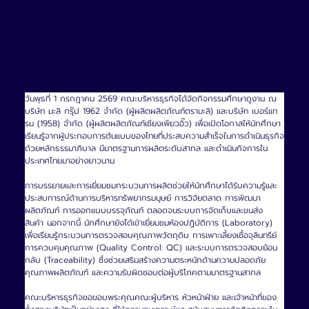
วันพุธที่ 1 กรกฎาคม 2569 คณะบริหารธุรกิจได้จัดกิจกรรมศึกษาดูงาน ณ 
บริษัท มะลิ กรุ๊ป 1962 จำกัด (ผู้ผลิตผลิตภัณฑ์ตรามะลิ) และบริษัท เบอร์แท
รม (1958) จำกัด (ผู้ผลิตผลิตภัณฑ์เซียงเพียวอิ๊ว) เพื่อเปิดโอกาสให้นักศึกษา
เรียนรู้จากผู้ประกอบการต้นแบบของไทยที่ประสบความสำเร็จในการดำเนินธุรกิจ
ด้วยหลักธรรมาภิบาล มีมาตรฐานการผลิตระดับสากล และดำเนินกิจการใน
ประเทศไทยมาอย่างยาวนาน
การบรรยายและการเยี่ยมชมกระบวนการผลิตช่วยให้นักศึกษาได้รับความรู้และ
ประสบการณ์ด้านการบริหารทรัพยากรมนุษย์ การวิจัยตลาด การพัฒนา
ผลิตภัณฑ์ การออกแบบบรรจุภัณฑ์ ตลอดจนระบบการจัดเก็บและขนส่ง
สินค้า นอกจากนี้ นักศึกษายังได้เข้าเยี่ยมชมห้องปฏิบัติการ (Laboratory) 
เพื่อเรียนรู้กระบวนการตรวจสอบคุณภาพวัตถุดิบ การเพาะเลี้ยงเชื้อจุลินทรีย์ 
การควบคุมคุณภาพ (Quality Control: QC) และระบบการตรวจสอบย้อน
กลับ (Traceability) ซึ่งช่วยเสริมสร้างความตระหนักด้านความปลอดภัย 
คุณภาพผลิตภัณฑ์ และความรับผิดชอบต่อผู้บริโภคตามมาตรฐานสากล
คณะบริหารธุรกิจขอขอบพระคุณคณะผู้บริหาร หัวหน้าฝ่าย และเจ้าหน้าที่ของ