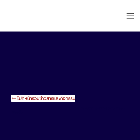
ไปที่หน้ารวมข่าวสารและกิจกรรม
กิจกรรมศึกษาดูงานบริษัทผู้ผลิตผลิตภัณฑ์ตรามะลิ และบริษัทผู้ผลิตผลิตภัณฑ์เซียง
เพียวอิ๊ว